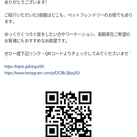
ありがとうございます！
ご紹介いただいた3部屋はどこも、ペットフレンドリーのお宿でもあり
ます。
ゆっくりくつろぐ旅をしたい方やワーケーション、長期滞在ご希望の
お客様にもおすすめなお部屋です。
ぜひ一度下記リンク・QRコードよりチェックしてみてくださいませ＾
＾
https://tripto.jp/blogs/96
https://www.instagram.com/p/DCBb2jfpqX0/