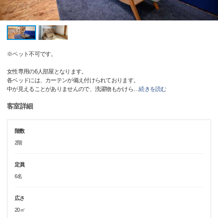
※ペット不可です。
女性専用の6人部屋となります。
各ベッドには、カーテンが備え付けられております。
中が見えることがありませんので、洗濯物もかけら
…
続きを読む
客室詳細
階数
2階
定員
6名
広さ
20㎡