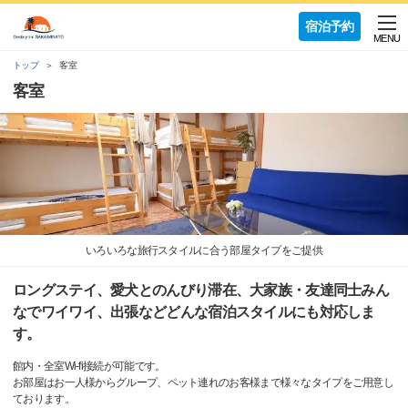
宿泊予約
MENU
トップ
客室
客室
いろいろな旅行スタイルに合う部屋タイプをご提供
ロングステイ、愛犬とのんびり滞在、大家族・友達同士みん
なでワイワイ、出張などどんな宿泊スタイルにも対応しま
す。
館内・全室Wi-fi接続が可能です。
お部屋はお一人様からグループ、ペット連れのお客様まで様々なタイプをご用意し
ております。