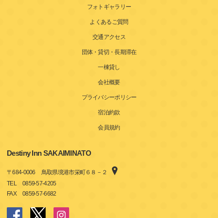
フォトギャラリー
よくあるご質問
交通アクセス
団体・貸切・長期滞在
一棟貸し
会社概要
プライバシーポリシー
宿泊約款
会員規約
Destiny Inn SAKAIMINATO
〒
684-0006
鳥取県境港市栄町６８－２
TEL
0859-57-4205
FAX
0859-57-6682