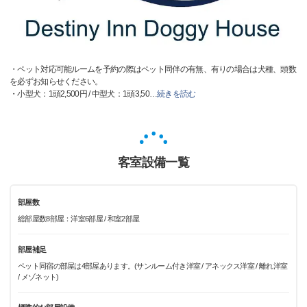
・ペット対応可能ルームを予約の際はペット同伴の有無、有りの場合は犬種、頭数
を必ずお知らせください。
・小型犬：1頭2,500円 / 中型犬：1頭3,50
…
続きを読む
客室設備一覧
部屋数
総部屋数8部屋：洋室6部屋 / 和室2部屋
部屋補足
ペット同宿の部屋は4部屋あります。(サンルーム付き洋室 / アネックス洋室 / 離れ洋室
/ メゾネット)