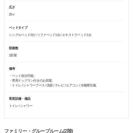
広さ
20㎡
ベッドタイプ
シングルベッド2台 / ソファベッド1台 / エキストラベッド1台
部屋数
1部屋
備考
・ペット宿泊可能。
・専用ドッグラン付きのお部屋。
・トイレ / シャワーブース / 洗面 / テレビ / エアコン / 冷蔵庫完備。
客室設備・備品
トイレ / シャワー
ファミリー・グループルーム(2階)