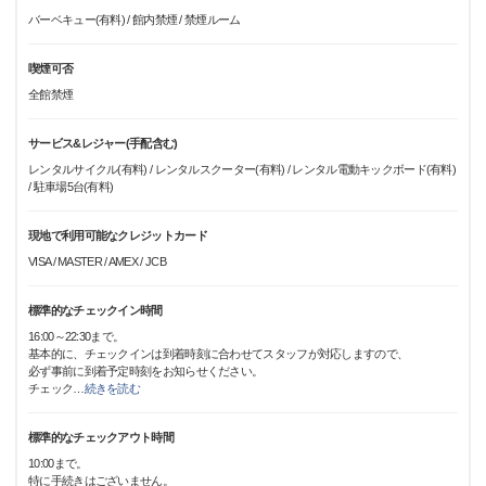
バーベキュー(有料) / 館内禁煙 / 禁煙ルーム
喫煙可否
全館禁煙
サービス&レジャー(手配含む)
レンタルサイクル(有料) / レンタルスクーター(有料) / レンタル電動キックボード(有料)
/ 駐車場5台(有料)
現地で利用可能なクレジットカード
VISA / MASTER / AMEX / JCB
標準的なチェックイン時間
16:00～22:30まで。
基本的に、チェックインは到着時刻に合わせてスタッフが対応しますので、
必ず事前に到着予定時刻をお知らせください。
チェック
…
続きを読む
標準的なチェックアウト時間
10:00まで。
特に手続きはございません。