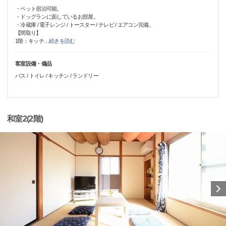
・ペット宿泊可能。
・ドッグランに面しているお部屋。
・冷蔵庫 / 電子レンジ / トースター / テレビ / エアコン完備。
【間取り】
1階：キッチ
…
続きを読む
客室設備・備品
バス / トイレ / キッチン / ランドリー
和室2(2階)