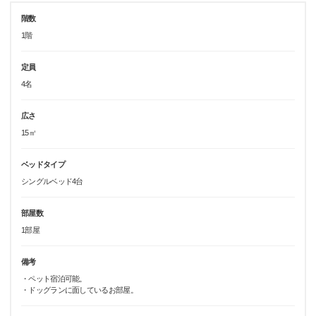
階数
1階
定員
4名
広さ
15㎡
ベッドタイプ
シングルベッド4台
部屋数
1部屋
備考
・ペット宿泊可能。
・ドッグランに面しているお部屋。