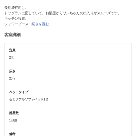
長期滞在向け。
ドッグランに面していて、お部屋からワンちゃんの出入りがスムーズです。
キッチン設置。
シャワーブース
…
続きを読む
客室詳細
定員
2名
広さ
20㎡
ベッドタイプ
セミダブルソファベッド1台
部屋数
1部屋
備考