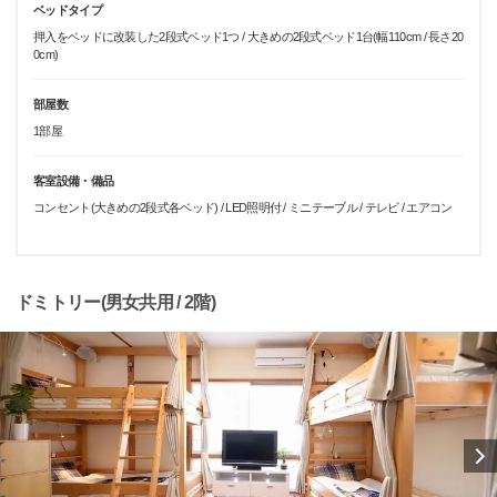
ベッドタイプ
押入をベッドに改装した2段式ベッド1つ / 大きめの2段式ベッド1台(幅110cm / 長さ20
0cm)
部屋数
1部屋
客室設備・備品
コンセント(大きめの2段式各ベッド) / LED照明付 / ミニテーブル / テレビ / エアコン
ドミトリー(男女共用 / 2階)