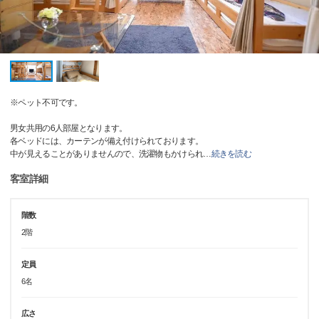
※ペット不可です。
男女共用の6人部屋となります。
各ベッドには、カーテンが備え付けられております。
中が見えることがありませんので、洗濯物もかけられ
…
続きを読む
客室詳細
階数
2階
定員
6名
広さ