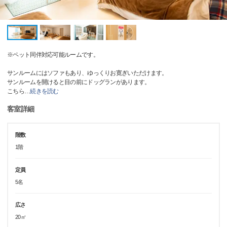
※ペット同伴対応可能ルームです。
サンルームにはソファもあり、ゆっくりお寛ぎいただけます。
サンルームを開けると目の前にドッグランがあります。
こちら
…
続きを読む
客室詳細
階数
1階
定員
5名
広さ
20㎡