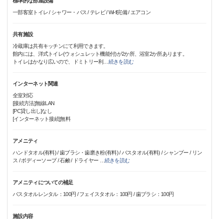
標準的な部屋設備
一部客室トイレ / シャワー・バス / テレビ / Wi-fi完備 / エアコン
共有施設
冷蔵庫は共有キッチンにて利用できます。
館内には、洋式トイレ(ウォシュレット機能付)が2か所、浴室2か所あります。
トイレはかなり広いので、ドミトリー利
…
続きを読む
インターネット関連
全室対応
[接続方法]無線LAN
[PC貸し出し]なし
[インターネット接続]無料
アメニティ
ハンドタオル(有料) / 歯ブラシ・歯磨き粉(有料) / バスタオル(有料) / シャンプー / リン
ス / ボディーソープ / 石鹸 / ドライヤー
…
続きを読む
アメニティについての補足
バスタオルレンタル：100円 / フェイスタオル：100円 / 歯ブラシ：100円
施設内容