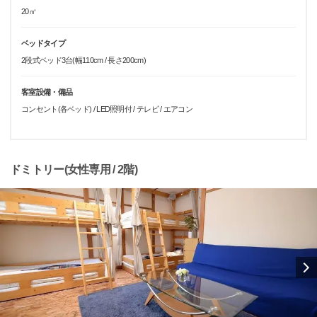
20㎡
ベッドタイプ
2段式ベッド3台(幅110cm / 長さ200cm)
客室設備・備品
コンセント(各ベッド) / LED照明付 / テレビ / エアコン
ドミトリー(女性専用 / 2階)