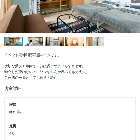
※ペット同伴対応可能ルームです。
大切な愛犬と室内で一緒に過ごすことができます。
独立した建物なので、ワンちゃんが鳴いても大丈夫。
ご家族の一員として
…
続きを読む
客室詳細
階数
離れ1階
定員
4名