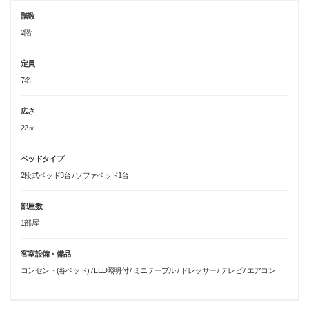
階数
2階
定員
7名
広さ
22㎡
ベッドタイプ
2段式ベッド3台 / ソファベッド1台
部屋数
1部屋
客室設備・備品
コンセント(各ベッド) / LED照明付 / ミニテーブル / ドレッサー / テレビ / エアコン