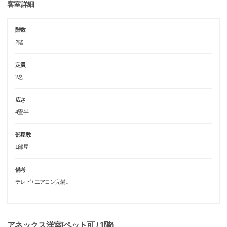
客室詳細
階数
2階
定員
2名
広さ
4畳半
部屋数
1部屋
備考
テレビ / エアコン完備。
アネックス洋室(ペット可 / 1階)