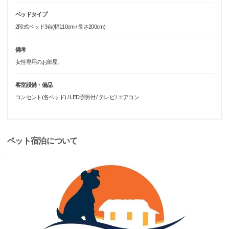
ベッドタイプ
2段式ベッド3台(幅110cm / 長さ200cm)
備考
女性専用のお部屋。
客室設備・備品
コンセント(各ベッド) / LED照明付 / テレビ / エアコン
ペット宿泊について