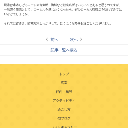
境港は水木しげるロードや鬼太郎、海鮮など観光名所はいろいろとあると思うのですが、
一味違う観光として、ローカルを感じたくなったら、ぜひローカル喫茶店を訪れてみては
いかがでしょうか。
それでは皆さま、防寒対策しっかりして、ほくほくな冬をお過ごしくださいませ。
前へ
次へ
記事一覧へ戻る
トップ
客室
館内・施設
アクティビティ
過ごし方
宿ブログ
フォトギャラリー