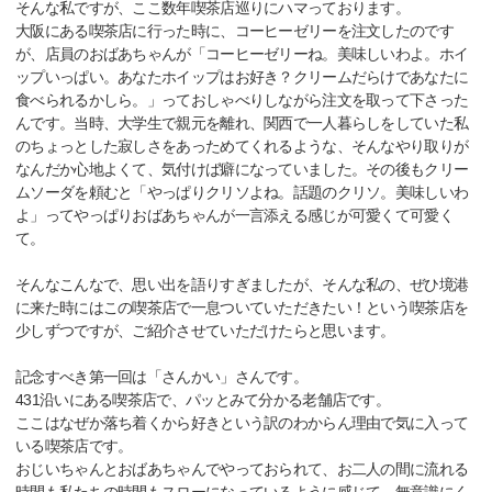
そんな私ですが、ここ数年喫茶店巡りにハマっております。
大阪にある喫茶店に行った時に、コーヒーゼリーを注文したのです
が、店員のおばあちゃんが「コーヒーゼリーね。美味しいわよ。ホイ
ップいっぱい。あなたホイップはお好き？クリームだらけであなたに
食べられるかしら。」っておしゃべりしながら注文を取って下さった
んです。当時、大学生で親元を離れ、関西で一人暮らしをしていた私
のちょっとした寂しさをあっためてくれるような、そんなやり取りが
なんだか心地よくて、気付けば癖になっていました。その後もクリー
ムソーダを頼むと「やっぱりクリソよね。話題のクリソ。美味しいわ
よ」ってやっぱりおばあちゃんが一言添える感じが可愛くて可愛く
て。
そんなこんなで、思い出を語りすぎましたが、そんな私の、ぜひ境港
に来た時にはこの喫茶店で一息ついていただきたい！という喫茶店を
少しずつですが、ご紹介させていただけたらと思います。
記念すべき第一回は「さんかい」さんです。
431沿いにある喫茶店で、パッとみて分かる老舗店です。
ここはなぜか落ち着くから好きという訳のわからん理由で気に入って
いる喫茶店です。
おじいちゃんとおばあちゃんでやっておられて、お二人の間に流れる